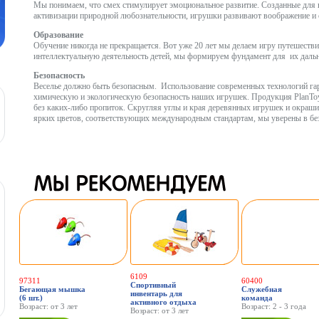
Мы понимаем, что смех стимулирует эмоциональное развитие. Созданные для 
активизации природной любознательности, игрушки развивают воображение 
Образование
Обучение никогда не прекращается. Вот уже 20 лет мы делаем игру путешеств
интеллектуальную деятельность детей, мы формируем фундамент для их дальн
Безопасность
Веселье должно быть безопасным. Использование современных технологий га
химическую и экологическую безопасность наших игрушек. Продукция PlanToy
без каких-либо пропиток. Скругляя углы и края деревянных игрушек и окраш
ярких цветов, соответствующих международным стандартам, мы уверены в без
6109
97311
60400
Спортивный
Бегающая мышка
Служебная
инвентарь для
(6 шт.)
команда
активного отдыха
Возраст: от 3 лет
Возраст: 2 - 3 года
Возраст: от 3 лет