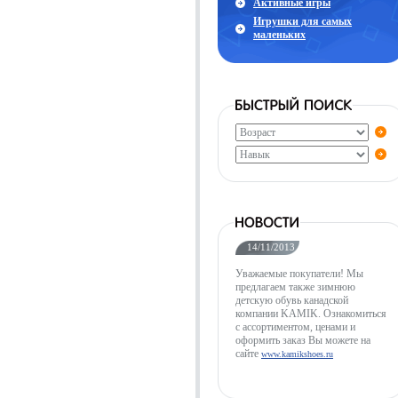
Активные игры
Игрушки для самых
маленьких
14/11/2013
Уважаемые покупатели! Мы
предлагаем также зимнюю
детскую обувь канадской
компании KAMIK. Ознакомиться
с ассортиментом, ценами и
оформить заказ Вы можете на
сайте
www.kamikshoes.ru