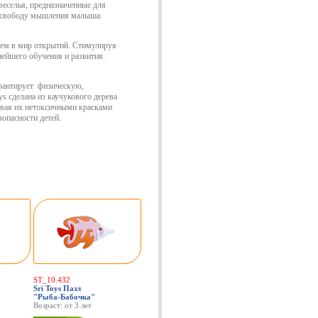
веселья, предназначенные для
и свободу мышления малыша.
ием в мир открытий. Стимулируя
ейшего обучения и развития.
рантирует физическую,
s сделана из каучукового дерева
ивая их нетоксичными красками
опасности детей.
ST_10.432
Sri Toys Пазл
"Рыба-Бабочка"
Возраст: от 3 лет